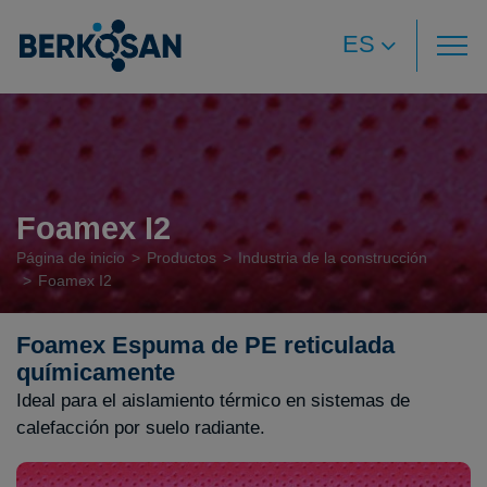
ES
Foamex I2
Página de inicio
Productos
Industria de la construcción
Foamex I2
Foamex Espuma de PE reticulada
químicamente
Ideal para el aislamiento térmico en sistemas de
calefacción por suelo radiante.