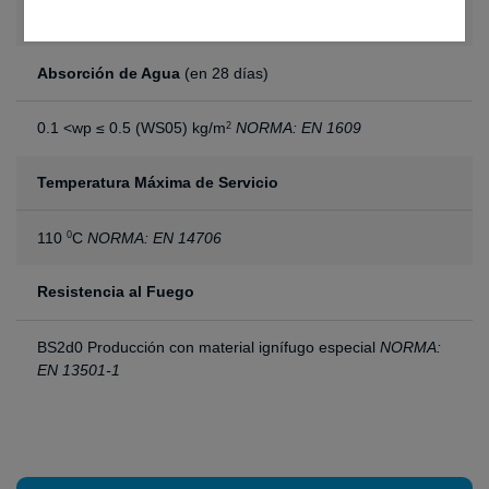
1.60 x 50 m
Absorción de Agua
(en 28 días)
0.1 <wp ≤ 0.5 (WS05) kg/m
NORMA: EN 1609
2
Temperatura Máxima de Servicio
110
C
NORMA: EN 14706
0
Resistencia al Fuego
BS2d0 Producción con material ignífugo especial
NORMA:
EN 13501-1