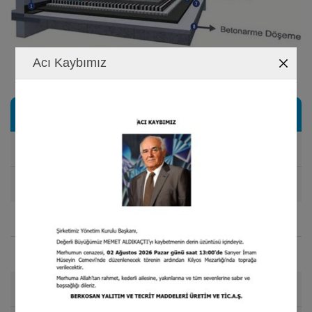
Acı Kaybımız
Especificaciones Técnicas
Densidad
30 kg/m
NORMA: EN 1602
3
Espesor
5 mm
NORMA: EN 823
Tamaño del Rollo