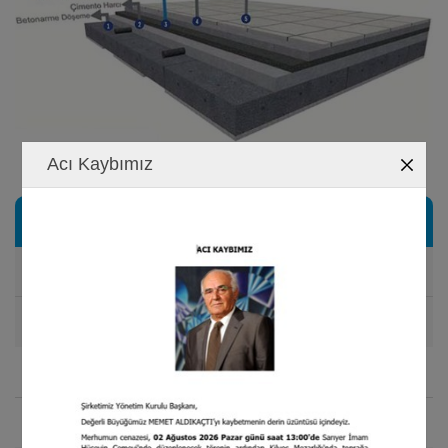
Acı Kaybımız
Especificaciones técnicas
Densidad
30 kg/m
NORM: EN 1602
3
Espesor
20 mm
NORM: EN 823