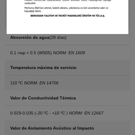
Tamaño del rollo
1.60 x 30 m
Absorción de agua
(28 días)
0.1 <wp < 0.5 (WS05)
NORM: EN 1609
Temperatura máxima de servicio
110
C
NORM: EN 14706
0
Valor de Conductividad Térmica
0.029-0.035 (-20
C - +10
C )
NORM: EN 12667
0
0
Valor de Aislamiento Acústico al Impacto