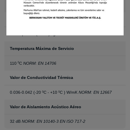
1.60 x 30 m
Absorción de Agua
(en 28 días)
0.1 <wp ≤ 0.5 (WS05) kg/m
NORM: EN 1609
2
Temperatura Máxima de Servicio
110
C
NORM: EN 14706
0
Valor de Conductividad Térmica
0.036-0.042 (-20
C - +10
C ) W/mK
NORM: EN 12667
0
0
Valor de Aislamiento Acústico Aéreo
32 dB
NORM: EN 10140-3 EN ISO 717-2