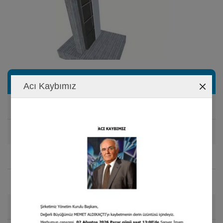
Especificaciones Técnicas
Acı Kaybımız
Densidad
90 kg/m
NORM: EN 1602
3
Espesor
10 mm
NORM: EN 823
Tamaño del Rollo