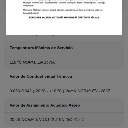
1.50 x 30 m
Absorción de Agua
(en 28 días)
0.1 <wp ≤ 0.5 (WS05) kg/m
NORM: EN 1609
2
Temperatura Máxima de Servicio
110
C
NORM: EN 14706
0
Valor de Conductividad Térmica
0.036-0.042 (-20
C - +10
C ) W/mK
NORM: EN 12667
0
0
Valor de Aislamiento Acústico Aéreo
20 dB
NORM: EN 10140-2 EN ISO 717-1