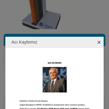
Especificaciones Técnicas
Acı Kaybımız
Densidad
85 kg/m
NORM: EN 1602
3
Espesor
15 mm
NORM: EN 823
Tamaño del Rollo