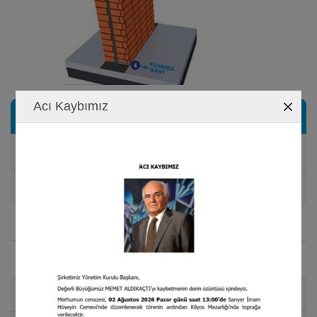
Acı Kaybımız
Especificaciones Técnicas
Densidad
90 kg/m
NORM: EN 1602
3
Espesor
20 mm
NORM: EN 823
Tamaño del Rollo