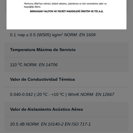
1.50 x 30 m (También se produce en forma de placa)
Absorción de Agua
(en 28 días)
0.1 <wp ≤ 0.5 (WS05) kg/m
NORM: EN 1609
2
Temperatura Máxima de Servicio
110
C
NORM: EN 14706
0
Valor de Conductividad Térmica
0.040-0.042 (-20
C - +10
C ) W/mK
NORM: EN 12667
0
0
Valor de Aislamiento Acústico Aéreo
20.5 dB
NORM: EN 10140-2 EN ISO 717-1