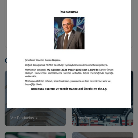
Polyberk
Se puede utilizar de forma segura en amplios rangos de
temperatura y evita la pérdida de energía.
Detalles
Otras Categorías
Industria de la
Industria
construcción
Automotriz
Ver Productos
Ver Productos