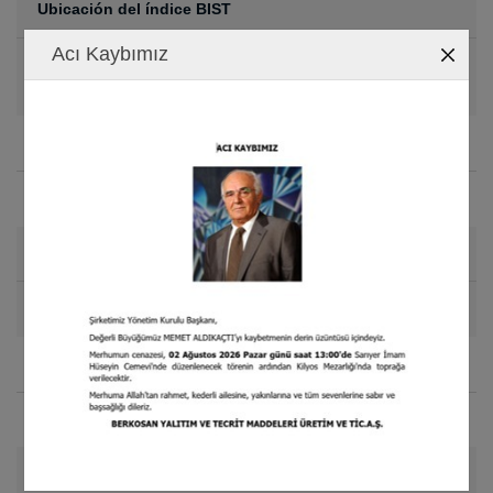
Ubicación del índice BIST
Acı Kaybımız
INDUSTRIA MANUFACTURERA / PRODUCTOS
QUÍMICOS, PETROLÍFEROS, DE CAUCHO Y PLÁSTICOS
Código BIST
BRKSN
Código Reuters
BRKSN.IS
Fecha de la primera transacción en BIST
04.02.2011
Fecha de la oferta pública