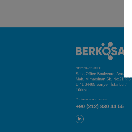
OFICINA CENTRAL
Seba Office Boulevard, Ayazağa
Mah. Mimarsinan Sk. No:21 K:6
D:41 34485 Sarıyer, İstanbul /
Türkiye
Contacte con nosotros
+90 (212) 830 44 55