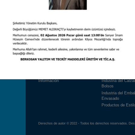
Corporativo
Productos
Acerca de Nosotros
Industria de la Con
Calidad
Industria automotri
Recursos Humanos
Industria de Acces
Tuberías
Servicios de la Sociedad de la
Información
Industria del Calza
Bolsos
Industria del Embal
Envasado
Productos de Estil
Derechos de autor © 2022 - Todos los derechos reservados.
Des