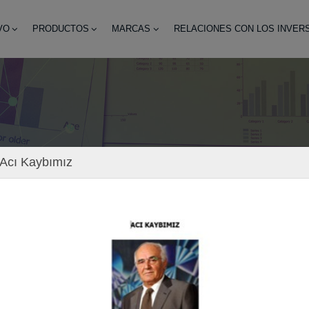
VO
PRODUCTOS
MARCAS
RELACIONES CON LOS INVER
Acı Kaybımız
de Auditoría Independ
Financieros
con los Inversores
Informes de Auditoría Independientes y Estados F