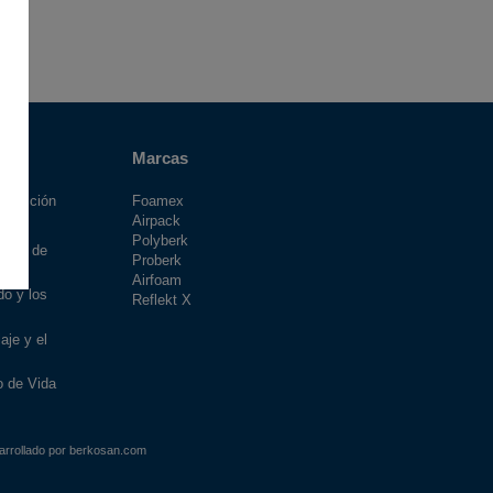
Marcas
strucción
Foamex
Airpack
z
Polyberk
orios de
Proberk
Airfoam
do y los
Reflekt X
aje y el
o de Vida
arrollado por berkosan.com