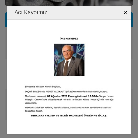
Acı Kaybımız
Especificaciones Técnicas
Densidad
25-35 kg/m
3
Valor de Conductividad Térmica
0.040 W/(mK)
Permeabilidad al Vapor de Agua
5000 m £
Sensibilidad a la Absorción de Agua