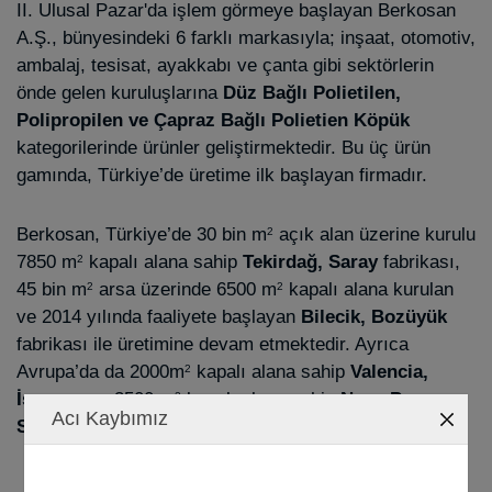
II. Ulusal Pazar'da işlem görmeye başlayan Berkosan
A.Ş., bünyesindeki 6 farklı markasıyla; inşaat, otomotiv,
ambalaj, tesisat, ayakkabı ve çanta gibi sektörlerin
önde gelen kuruluşlarına
Düz Bağlı Polietilen,
Polipropilen ve Çapraz Bağlı Polietien Köpük
kategorilerinde ürünler geliştirmektedir. Bu üç ürün
gamında, Türkiye’de üretime ilk başlayan firmadır.
Berkosan, Türkiye’de 30 bin m
açık alan üzerine kurulu
2
7850 m
kapalı alana sahip
Tekirdağ, Saray
fabrikası,
2
45 bin m
arsa üzerinde 6500 m
kapalı alana kurulan
2
2
ve 2014 yılında faaliyete başlayan
Bilecik, Bozüyük
fabrikası ile üretimine devam etmektedir. Ayrıca
Avrupa’da da 2000m
kapalı alana sahip
Valencia,
2
İspanya
ve 3500 m
kapalı alana sahip
Nova Pazova,
2
Acı Kaybımız
Sırbistan
fabrikalarında üretim yapmaktadır.