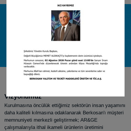
28
233
YILLIK
TECRÜBE
'DEN FAZLA
ÇALIŞAN
4
2
ÜRETİM
TESİSİ
YILLIK ÜRETİM
KAPASİTESİ
Vizyonumuz
Kurulmasına öncülük ettiğimiz sektörün insan yaşamını
daha kaliteli kılmasına odaklanarak Berkosan'ı müşteri
memnuniyeti merkezli geliştirmek; AR&GE
çalışmalarıyla ithal ikameli ürünlerin üretimini